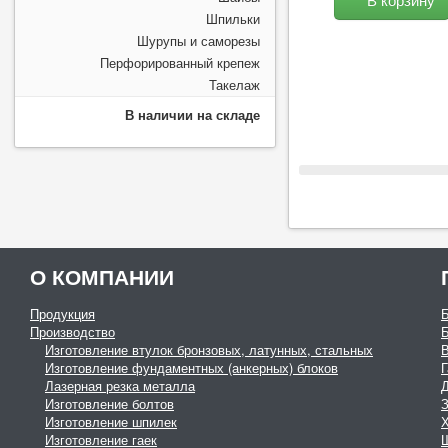
Шпильки
Шурупы и саморезы
Перфорированный крепеж
Такелаж
В наличии на складе
О КОМПАНИИ
Продукция
Производство
Изготовление втулок бронзовых, латунных, стальных
Изготовление фундаментных (анкерных) блоков
Г
Лазерная резка металла
Изготовление болтов
З
Изготовление шпилек
Изготовление гаек