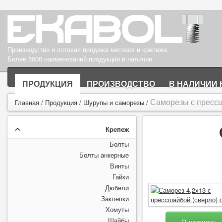
Производство и оптовая продажа метизов и крепежа
Более 5000 наименований продукции в наличии
ПРОДУКЦИЯ
ПРОИЗВОДСТВО
В НАЛИЧИИ 
Саморезы с прессш
Главная
/
Продукция
/
Шурупы и саморезы
/
Крепеж
Болты
Болты анкерные
Винты
Гайки
Дюбели
Заклепки
Хомуты
Шайбы
В корзину