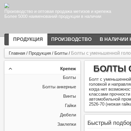
Производство и оптовая продажа метизов и крепежа
Более 5000 наименований продукции в наличии
ПРОДУКЦИЯ
ПРОИЗВОДСТВО
В НАЛИЧИИ 
Главная
/
Продукция
/
Болты
/
Болты с уменьшенной голо
БОЛТЫ С
Крепеж
Болты
Болт с уменьшенной 
головкой и направля
Болты анкерные
когда нет возможнос
классами прочности 
Винты
автомобильной пром
2526-70 (низкая гайк
Гайки
Дюбели
Быстрый подбо
Заклепки