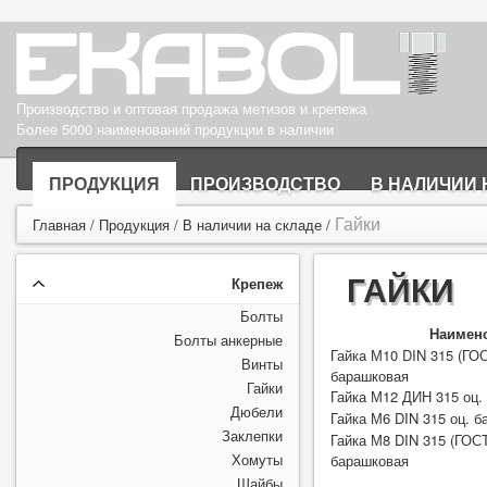
Производство и оптовая продажа метизов и крепежа
Более 5000 наименований продукции в наличии
ПРОДУКЦИЯ
ПРОИЗВОДСТВО
В НАЛИЧИИ 
Гайки
Главная
/
Продукция
/
В наличии на складе
/
ГАЙКИ
Крепеж
Болты
Наимен
Болты анкерные
Гайка М10 DIN 315 (ГОС
Винты
барашковая
Гайки
Гайка М12 ДИН 315 оц.
Дюбели
Гайка М6 DIN 315 оц. б
Заклепки
Гайка М8 DIN 315 (ГОСТ
Хомуты
барашковая
Шайбы