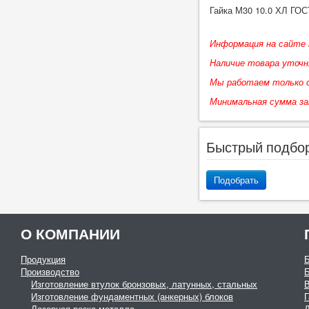
Гайка М30 10.0 ХЛ ГОС
Информация на сайте 
Наличие товара уточн
Мы работаем только с
Минимальная сумма з
Быстрый подбо
Подобрать
О КОМПАНИИ
Продукция
Производство
Изготовление втулок бронзовых, латунных, стальных
Изготовление фундаментных (анкерных) блоков
Г
Лазерная резка металла