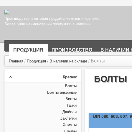
Производство и оптовая продажа метизов и крепежа
Более 5000 наименований продукции в наличии
ПРОДУКЦИЯ
ПРОИЗВОДСТВО
В НАЛИЧИИ 
Болты
Главная
/
Продукция
/
В наличии на складе
/
БОЛТЫ
Крепеж
Болты
Болты анкерные
Винты
Гайки
Дюбели
DIN 580, 603, 607, 
Заклепки
Хомуты
Шайбы