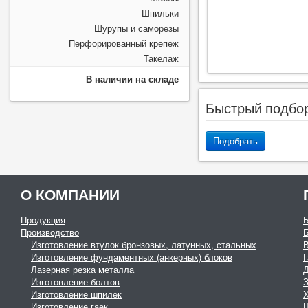
Шпильки
Шурупы и саморезы
Перфорированный крепеж
Такелаж
В наличии на складе
Быстрый подбо
Подобрать
О КОМПАНИИ
Продукция
Производство
Изготовление втулок бронзовых, латунных, стальных
Изготовление фундаментных (анкерных) блоков
Г
Лазерная резка металла
Изготовление болтов
З
Изготовление шпилек
Изготовление гаек