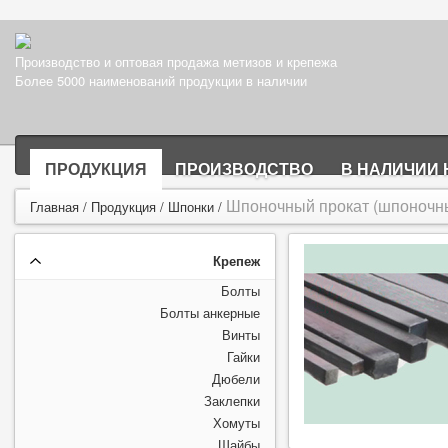
Производство и оптовая продажа метизов и крепежа
Более 5000 наименований продукции в наличии
ПРОДУКЦИЯ
ПРОИЗВОДСТВО
В НАЛИЧИИ 
Шпоночный прокат (шпоночн
Главная
/
Продукция
/
Шпонки
/
Крепеж
Болты
Болты анкерные
Винты
Гайки
Дюбели
Заклепки
Хомуты
Шайбы