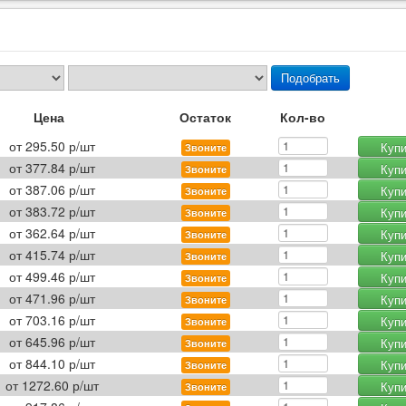
Подобрать
Цена
Остаток
Кол-во
от
295.50
р/шт
Купи
Звоните
от
377.84
р/шт
Купи
Звоните
от
387.06
р/шт
Купи
Звоните
от
383.72
р/шт
Купи
Звоните
от
362.64
р/шт
Купи
Звоните
от
415.74
р/шт
Купи
Звоните
от
499.46
р/шт
Купи
Звоните
от
471.96
р/шт
Купи
Звоните
от
703.16
р/шт
Купи
Звоните
от
645.96
р/шт
Купи
Звоните
от
844.10
р/шт
Купи
Звоните
от
1272.60
р/шт
Купи
Звоните