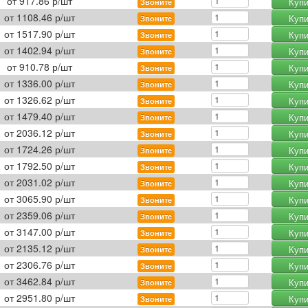
от
917.86
р/шт
Купи
Звоните
от
1108.46
р/шт
Купи
Звоните
от
1517.90
р/шт
Купи
Звоните
от
1402.94
р/шт
Купи
Звоните
от
910.78
р/шт
Купи
Звоните
от
1336.00
р/шт
Купи
Звоните
от
1326.62
р/шт
Купи
Звоните
от
1479.40
р/шт
Купи
Звоните
от
2036.12
р/шт
Купи
Звоните
от
1724.26
р/шт
Купи
Звоните
от
1792.50
р/шт
Купи
Звоните
от
2031.02
р/шт
Купи
Звоните
от
3065.90
р/шт
Купи
Звоните
от
2359.06
р/шт
Купи
Звоните
от
3147.00
р/шт
Купи
Звоните
от
2135.12
р/шт
Купи
Звоните
от
2306.76
р/шт
Купи
Звоните
от
3462.84
р/шт
Купи
Звоните
от
2951.80
р/шт
Купи
Звоните