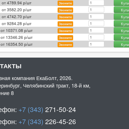
от
4789.94
р/шт
Купи
Звоните
от
3582.20
р/шт
Купи
Звоните
от
4742.70
р/шт
Купи
Звоните
от
9284.28
р/шт
Купи
Звоните
от
10371.08
р/шт
Купи
Звоните
от
13346.26
р/шт
Купи
Звоните
от
16354.50
р/шт
Купи
Звоните
НТАКТЫ
зная компания ЕкаБолт, 2026.
ринбург, Челябинский тракт, 18-й км,
ение 8
ефон:
+7 (343)
271-50-24
ефон:
+7 (343)
226-45-26