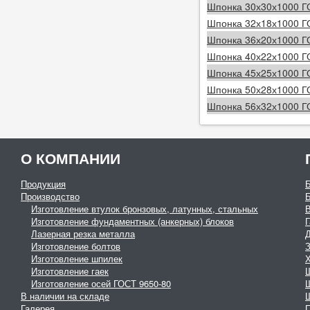
Шпонка 30х30х1000 Г
Шпонка 32х18х1000 Г
Шпонка 36х20х1000 Г
Шпонка 40х22х1000 Г
Шпонка 45х25х1000 Г
Шпонка 50х28х1000 Г
Шпонка 56х32х1000 Г
О КОМПАНИИ
Продукция
Производство
Изготовление втулок бронзовых, латунных, стальных
Изготовление фундаментных (анкерных) блоков
Г
Лазерная резка металла
Изготовление болтов
З
Изготовление шпилек
Изготовление гаек
Изготовление осей ГОСТ 9650-80
В наличии на складе
Галерея