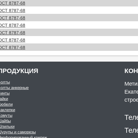
ОСТ 8787-68
ОСТ 8787-68
ОСТ 8787-68
ОСТ 8787-68
ОСТ 8787-68
ОСТ 8787-68
ОСТ 8787-68
ПРОДУКЦИЯ
КО
Болты
Мети
Болты анкерные
Екате
Винты
стро
айки
Дюбели
аклепки
Тел
Хомуты
Шайбы
Шпильки
Тел
Шурупы и саморезы
Перфорированный крепеж