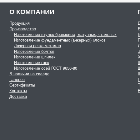
О КОМПАНИИ
Продукция
Производство
Изготовление втулок бронзовых, латунных, стальных
Изготовление фундаментных (анкерных) блоков
Г
Лазерная резка металла
Изготовление болтов
З
Изготовление шпилек
Изготовление гаек
Изготовление осей ГОСТ 9650-80
В наличии на складе
Галерея
Сертификаты
Контакты
В
Доставка