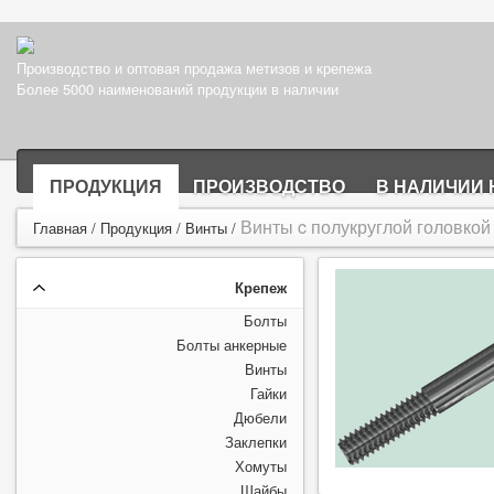
Производство и оптовая продажа метизов и крепежа
Более 5000 наименований продукции в наличии
ПРОДУКЦИЯ
ПРОИЗВОДСТВО
В НАЛИЧИИ 
Винты c полукруглой головкой
Главная
/
Продукция
/
Винты
/
Крепеж
Болты
Болты анкерные
Винты
Гайки
Дюбели
Заклепки
Хомуты
Шайбы