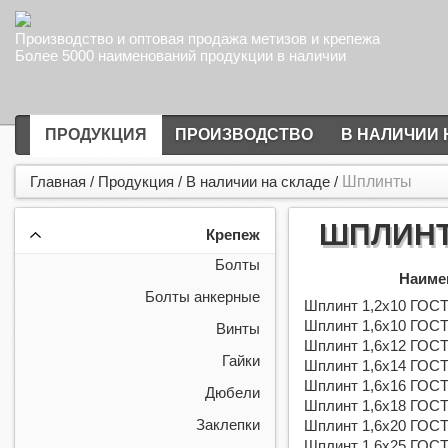
Производство и оптовая продажа метизов и крепежа
Более 5000 наименований продукции в наличии
ПРОДУКЦИЯ
ПРОИЗВОДСТВО
В НАЛИЧИИ 
Главная
/
Продукция
/
В наличии на складе
/
Шплинты
ШПЛИН
Крепеж
Болты
Наиме
Болты анкерные
Шплинт 1,2х10 ГОСТ 
Шплинт 1,6х10 ГОСТ 
Винты
Шплинт 1,6х12 ГОСТ 
Гайки
Шплинт 1,6х14 ГОСТ 
Шплинт 1,6х16 ГОСТ 
Дюбели
Шплинт 1,6х18 ГОСТ 
Заклепки
Шплинт 1,6х20 ГОСТ 
Шплинт 1,6х25 ГОСТ 