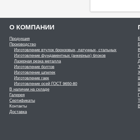
О КОМПАНИИ
Продукция
Производство
Изготовление втулок бронзовых, латунных, стальных
Изготовление фундаментных (анкерных) блоков
Г
Лазерная резка металла
Изготовление болтов
З
Изготовление шпилек
Изготовление гаек
Изготовление осей ГОСТ 9650-80
В наличии на складе
Галерея
Сертификаты
Контакты
В
Доставка