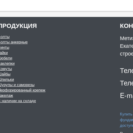
ПРОДУКЦИЯ
КО
Болты
Мети
Болты анкерные
Екате
Винты
стро
айки
Дюбели
аклепки
Тел
Хомуты
Шайбы
Шпильки
Тел
Шурупы и саморезы
Перфорированный крепеж
E-ma
Такелаж
 наличии на складе
Купить
фундам
доступ