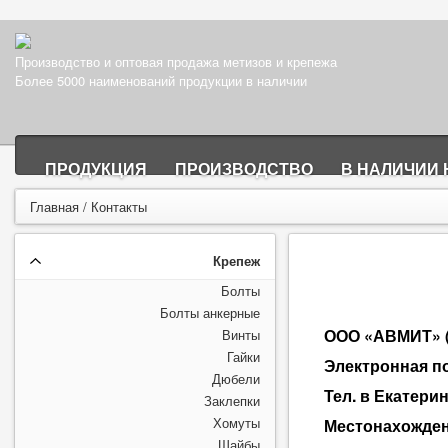
Производство и оптовая продажа метизов и крепежа
Более 5000 наименований продукции в наличии
ПРОДУКЦИЯ
ПРОИЗВОДСТВО
В НАЛИЧИИ 
Главная
/
Контакты
Крепеж
Болты
Болты анкерные
ООО «АВМИТ» (д
Винты
Гайки
Электронная по
Дюбели
Тел.
в Екатерин
Заклепки
Хомуты
Местонахожде
Шайбы