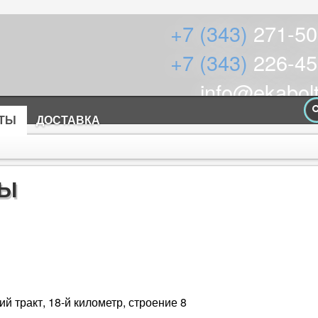
+7 (343)
271-50
+7 (343)
226-45
info@ekabolt
КТЫ
ДОСТАВКА
ТЫ
й тракт, 18-й километр, строение 8