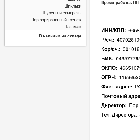
Время работы:
ПН-
Шпильки
Шурупы и саморезы
Перфорированный крепеж
Такелаж
ИНН/КПП:
6658
В наличии на складе
Р/сч.:
40702810
Кор/сч.:
301018
БИК:
04657779
ОКПО:
4665107
ОГРН:
1169658
Факт.
адрес:
РФ,
Почтовый адре
Директор:
Парыг
Тел.
Директора: 