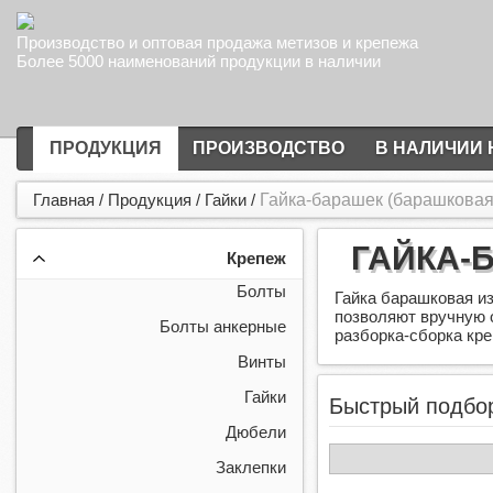
Производство и оптовая продажа метизов и крепежа
Более 5000 наименований продукции в наличии
ПРОДУКЦИЯ
ПРОИЗВОДСТВО
В НАЛИЧИИ 
Главная
/
Продукция
/
Гайки
/
Гайка-барашек (барашковая)
ГАЙКА-Б
Крепеж
Болты
Гайка барашковая из
позволяют вручную о
Болты анкерные
разборка-сборка кр
Винты
Гайки
Быстрый подбо
Дюбели
Заклепки