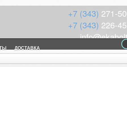
+7 (343)
271-50
+7 (343)
226-45
info@ekabolt
КТЫ
ДОСТАВКА