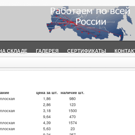
НА СКЛАДЕ
ГАЛЕРЕЯ
СЕРТИФИКАТЫ
КОНТА
вание
цена за шт.
наличие шт.
 плоская
1,86
980
2,86
123
 плоская
3,18
1500
9,64
470
 плоская
4,39
1574
 плоская
5,63
23
9,24
257