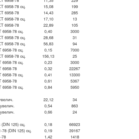
Т 6958-78
11,35
229
Т 6958-78 оц.
15,08
199
Т 6958-78
14,43
285
Т 6958-78 оц.
17,10
13
Т 6958-78
22,89
105
 6958-78 оц.
0,40
3000
Т 6958-78 оц.
28,68
31
Т 6958-78 оц.
56,83
94
 6958-78 оц.
0,15
7000
Т 6958-78 оц.
156,13
25
 6958-78 оц.
0,23
3000
 6958-78
0,32
22267
 6958-78 оц.
0,41
13300
 6958-78
0,61
5367
 6958-78 оц.
0,84
5950
увелич.
22,12
34
 увелич.
0,54
863
 увелич.
0,66
24
(DIN 125) оц.
0,18
66923
78 (DIN 125) оц.
0,19
39167
1-78
1,42
1418