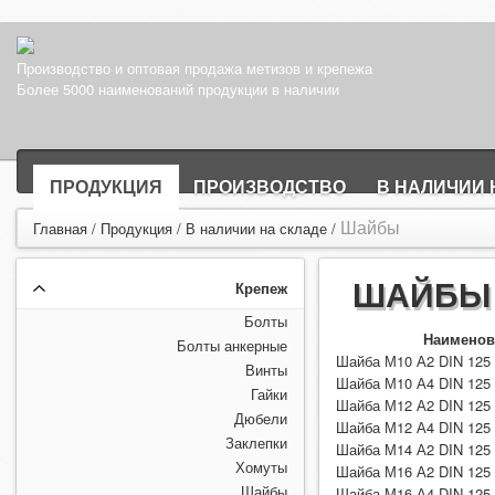
Производство и оптовая продажа метизов и крепежа
Более 5000 наименований продукции в наличии
ПРОДУКЦИЯ
ПРОИЗВОДСТВО
В НАЛИЧИИ 
Шайбы
Главная
/
Продукция
/
В наличии на складе
/
ШАЙБЫ
Крепеж
Болты
Наимено
Болты анкерные
Шайба М10 А2 DIN 125
Винты
Шайба М10 А4 DIN 125
Гайки
Шайба М12 А2 DIN 125
Дюбели
Шайба М12 А4 DIN 125
Заклепки
Шайба М14 А2 DIN 125
Хомуты
Шайба М16 А2 DIN 125
Шайбы
Шайба М16 А4 DIN 125