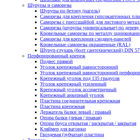
Шурупы и саморезы
Шурупы по бетону (нагель)
Саморезы для крепления гипсокартонных пли
Саморезы с прессшайбой для листового металл
Саморезы (шурупы универсальные) по дереву
Кровельные саморезы по металлу оцинкован
Саморезы для крепления сэндвич-панелей
Кровельные саморезы окрашенные (RAL)
Шуруп-глухарь (болт сантехнический) DIN 5
Перфорированный крепеж
Подвес прямой
Уголок крепежный равносторонний
Уголок крепежный равносторонний перфори
Крепежный уголок под 135 градусов
Уголок крепежный усиленный
Крепежный уголок ассиметричный
Крепежный анкерный уголок
Пластина соединительная крепежная
Пластина крепежная
Держатель балки левый / правый
Опора балки (левая / правая)
Опора бруса открытая / раскрытая / закрытая
Кляймер для вагонки
Гвоздевая (зубчатая) пластина