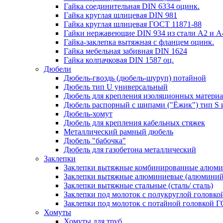
Гайка соединительная DIN 6334 оцинк.
Гайка круглая шлицевая DIN 981
Гайка круглая шлицевая ГОСТ 11871-88
Гайки нержавеющие DIN 934 из стали A2 и А
Гайка-заклепка вытяжная с фланцем оцинк.
Гайка мебельная забивная DIN 1624
Гайка колпачковая DIN 1587 оц.
Дюбели
Дюбель-гвоздь (дюбель-шуруп) потайной
Дюбель тип U универсальный
Дюбель для крепления изоляционных материа
Дюбель распорный с шипами ("Ёжик") тип S 
Дюбель-хомут
Дюбель для крепления кабельных стяжек
Металлический рамный дюбель
Дюбель "бабочка"
Дюбель для газобетона металлический
Заклепки
Заклепки вытяжные комбинированные алюмин
Заклепки вытяжные алюминиевые (алюминий
Заклепки вытяжные стальные (сталь/ сталь)
Заклепки под молоток с полукруглой головк
Заклепки под молоток с потайной головкой 
Хомуты
Хомуты для труб