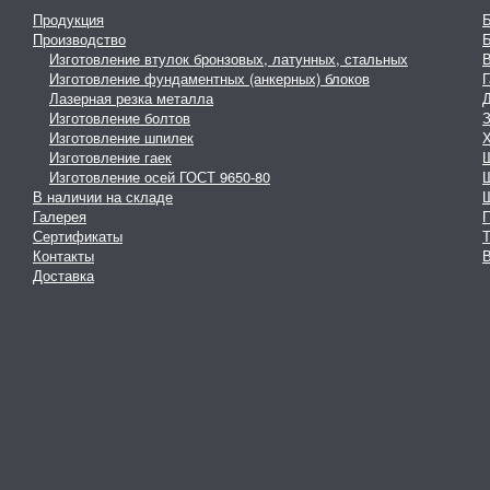
Продукция
Производство
Изготовление втулок бронзовых, латунных, стальных
Изготовление фундаментных (анкерных) блоков
Г
Лазерная резка металла
Изготовление болтов
З
Изготовление шпилек
Изготовление гаек
Изготовление осей ГОСТ 9650-80
В наличии на складе
Галерея
Сертификаты
Контакты
В
Доставка