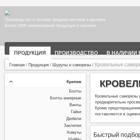
Производство и оптовая продажа метизов и крепежа
Более 5000 наименований продукции в наличии
ПРОДУКЦИЯ
ПРОИЗВОДСТВО
В НАЛИЧИИ 
Кровельные самор
Главная
/
Продукция
/
Шурупы и саморезы
/
КРОВЕЛ
Крепеж
Болты
Кровельные саморезы п
Болты анкерные
предварительно просве
Винты
Кроме предотвращения 
Гайки
поставляются в оцинко
Дюбели
Заклепки
Хомуты
Быстрый подбо
Шайбы