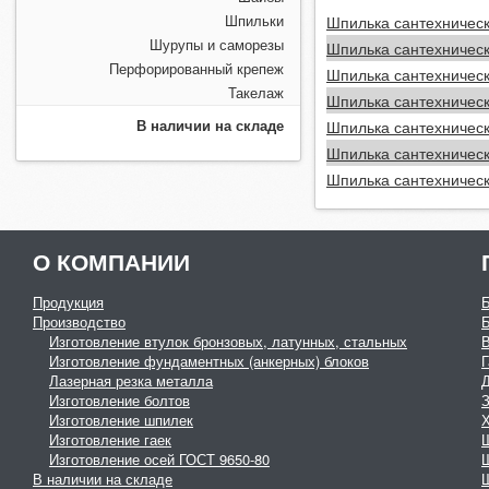
Шпильки
Шпилька сантехническ
Шурупы и саморезы
Шпилька сантехническ
Перфорированный крепеж
Шпилька сантехническ
Такелаж
Шпилька сантехническ
В наличии на складе
Шпилька сантехническ
Шпилька сантехническ
Шпилька сантехническ
О КОМПАНИИ
Продукция
Производство
Изготовление втулок бронзовых, латунных, стальных
Изготовление фундаментных (анкерных) блоков
Г
Лазерная резка металла
Изготовление болтов
З
Изготовление шпилек
Изготовление гаек
Изготовление осей ГОСТ 9650-80
В наличии на складе