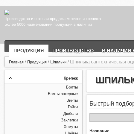
Производство и оптовая продажа метизов и крепежа
Более 5000 наименований продукции в наличии
ПРОДУКЦИЯ
ПРОИЗВОДСТВО
В НАЛИЧИИ 
Шпилька сантехническая оц
Главная
/
Продукция
/
Шпильки
/
ШПИЛЬК
Крепеж
Болты
Болты анкерные
Винты
Быстрый подбо
Гайки
Дюбели
Заклепки
Хомуты
Название
Шайбы