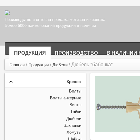
Производство и оптовая продажа метизов и крепежа
Более 5000 наименований продукции в наличии
ПРОДУКЦИЯ
ПРОИЗВОДСТВО
В НАЛИЧИИ 
Дюбель "бабочка"
Главная
/
Продукция
/
Дюбели
/
Крепеж
Болты
Болты анкерные
Винты
Гайки
Дюбели
Заклепки
Хомуты
Шайбы