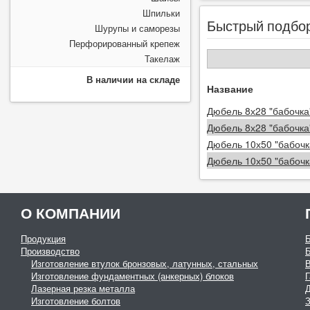
Шпильки
Быстрый подбо
Шурупы и саморезы
Перфорированный крепеж
Такелаж
В наличии на складе
Название
Дюбель 8х28 "бабочка
Дюбель 8х28 "бабочка
Дюбель 10х50 "бабочк
Дюбель 10х50 "бабочк
О КОМПАНИИ
Продукция
Производство
Изготовление втулок бронзовых, латунных, стальных
Изготовление фундаментных (анкерных) блоков
Г
Лазерная резка металла
Изготовление болтов
З