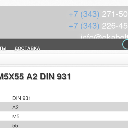
+7 (343)
271-50
+7 (343)
226-45
info@ekabolt
КТЫ
ДОСТАВКА
Х55 А2 DIN 931
DIN 931
А2
М5
55