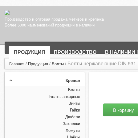
Производство и оптовая продажа метизов и крепежа
Более 5000 наименований продукции в наличии
ПРОДУКЦИЯ
ПРОИЗВОДСТВО
В НАЛИЧИИ 
Болты нержавеющие DIN 931, 
Главная
/
Продукция
/
Болты
/
Крепеж
Болты
Болты анкерные
Винты
В корзину
Гайки
Дюбели
Заклепки
Хомуты
Шайбы