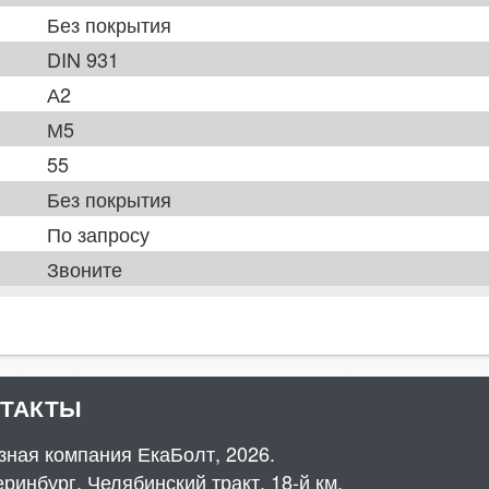
Без покрытия
DIN 931
А2
М5
55
Без покрытия
По запросу
Звоните
НТАКТЫ
зная компания ЕкаБолт, 2026.
ринбург, Челябинский тракт, 18-й км,