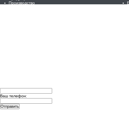
Производство
Изготовление втулок бронзовых, латунных, стальных
Изготовление фундаментных (анкерных) блоков
Лазерная резка металла
Изготовление болтов
Изготовление шпилек
Изготовление гаек
Изготовление осей ГОСТ 9650-80
В наличии на складе
Галерея
Сертификаты
Контакты
Доставка
Ваш телефон:
Отправить