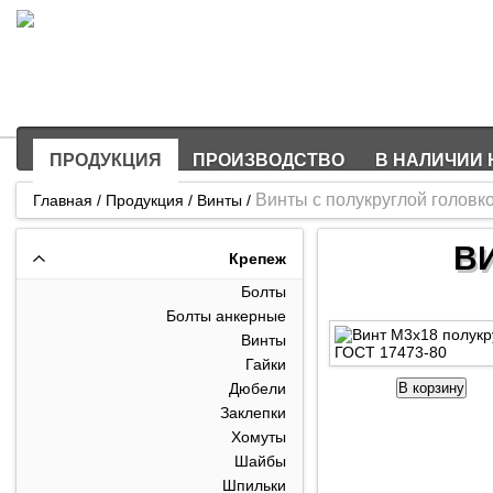
Производство и оптовая продажа метизов и крепежа
Более 5000 наименований продукции в наличии
ПРОДУКЦИЯ
ПРОИЗВОДСТВО
В НАЛИЧИИ 
Винты c полукруглой головк
Главная
/
Продукция
/
Винты
/
ВИ
Крепеж
Болты
Болты анкерные
Винты
Гайки
Дюбели
В корзину
Заклепки
Хомуты
Шайбы
Шпильки