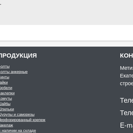
.
ПРОДУКЦИЯ
КО
Болты
Мети
Болты анкерные
Екате
Винты
стро
айки
Дюбели
аклепки
Тел
Хомуты
Шайбы
Шпильки
Тел
Шурупы и саморезы
Перфорированный крепеж
E-ma
Такелаж
 наличии на складе