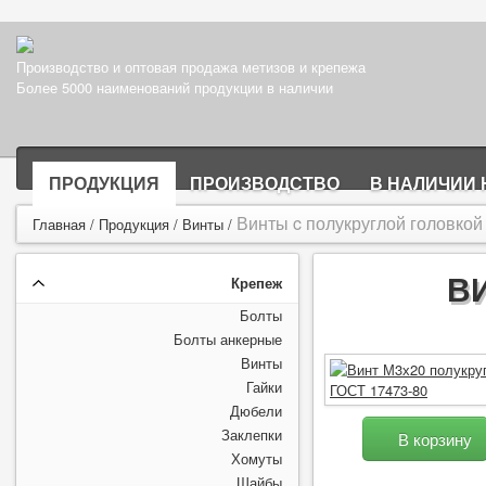
Производство и оптовая продажа метизов и крепежа
Более 5000 наименований продукции в наличии
ПРОДУКЦИЯ
ПРОИЗВОДСТВО
В НАЛИЧИИ 
Винты c полукруглой головкой
Главная
/
Продукция
/
Винты
/
ВИ
Крепеж
Болты
Болты анкерные
Винты
Гайки
Дюбели
Заклепки
В корзину
Хомуты
Шайбы