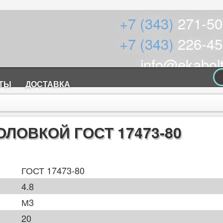
+7 (343)
271-50
+7 (343)
226-45
info@ekabolt
КТЫ
ДОСТАВКА
ОЛОВКОЙ ГОСТ 17473-80
ГОСТ 17473-80
4.8
М3
20