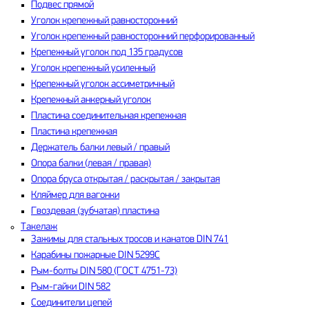
Подвес прямой
Уголок крепежный равносторонний
Уголок крепежный равносторонний перфорированный
Крепежный уголок под 135 градусов
Уголок крепежный усиленный
Крепежный уголок ассиметричный
Крепежный анкерный уголок
Пластина соединительная крепежная
Пластина крепежная
Держатель балки левый / правый
Опора балки (левая / правая)
Опора бруса открытая / раскрытая / закрытая
Кляймер для вагонки
Гвоздевая (зубчатая) пластина
Такелаж
Зажимы для стальных тросов и канатов DIN 741
Карабины пожарные DIN 5299C
Рым-болты DIN 580 (ГОСТ 4751-73)
Рым-гайки DIN 582
Соединители цепей