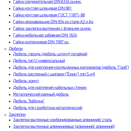
Гайка соединительная DIN 6334 оцинк.
Гайка круглая шлицевая DIN 981
Гайка круглая шлицевая ГОСТ 11871-88
Гайки нержавеющие DIN 934 из стали A2 и А4
Гайка-заклепка вытяжная с фланцем оцинк.
Гайка мебельная забивная DIN 1624
Гайка колпачковая DIN 1587 оц.
Дюбели
Дюбель-гвоздь (дюбель-шуруп) потайной
Дюбель тип U универсальный
Дюбель для крепления изоляционных материалов (дюбель "Гриб")
Дюбель распорный с шипами ("Ёжик") тип S и K
Дюбель-хомут
Дюбель для крепления кабельных стяжек
Металлический рамный дюбель
Дюбель "бабочка"
Дюбель для газобетона металлический
Заклепки
Заклепки вытяжные комбинированные алюминий/ сталь
Заклепки вытяжные алюминиевые (алюминий/ алюминий)