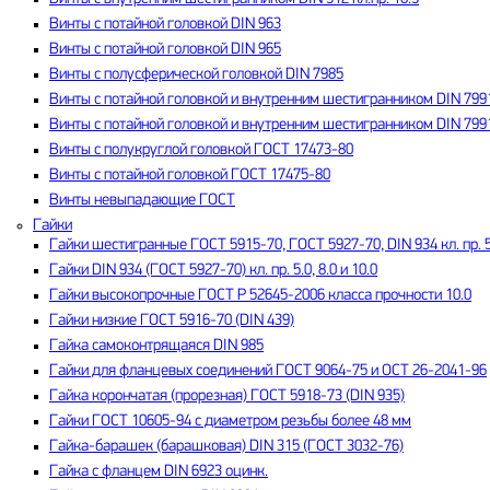
Винты с потайной головкой DIN 963
Винты с потайной головкой DIN 965
Винты с полусферической головкой DIN 7985
Винты с потайной головкой и внутренним шестигранником DIN 7991 
Винты с потайной головкой и внутренним шестигранником DIN 7991 
Винты c полукруглой головкой ГОСТ 17473-80
Винты c потайной головкой ГОСТ 17475-80
Винты невыпадающие ГОСТ
Гайки
Гайки шестигранные ГОСТ 5915-70, ГОСТ 5927-70, DIN 934 кл. пр. 5.0
Гайки DIN 934 (ГОСТ 5927-70) кл. пр. 5.0, 8.0 и 10.0
Гайки высокопрочные ГОСТ Р 52645-2006 класса прочности 10.0
Гайки низкие ГОСТ 5916-70 (DIN 439)
Гайка самоконтрящаяся DIN 985
Гайки для фланцевых соединений ГОСТ 9064-75 и ОСТ 26-2041-96
Гайка корончатая (прорезная) ГОСТ 5918-73 (DIN 935)
Гайки ГОСТ 10605-94 с диаметром резьбы более 48 мм
Гайка-барашек (барашковая) DIN 315 (ГОСТ 3032-76)
Гайка с фланцем DIN 6923 оцинк.