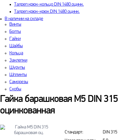
Талреп крюк-кольцо DIN 1480 оцинк.
Талреп крюк-крюк DIN 1480 оцинк.
В наличии на складе
Винты
Болты
Гайки
Шайбы
Кольца
Заклепки
Шурупы
Шплинты
Саморезы
Скобы
Гайка барашковая М5 DIN 315
оцинкованная
Стандарт:
DIN 315