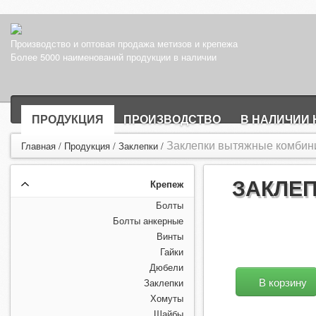
Производство и оптовая продажа метизов и крепежа
Более 5000 наименований продукции в наличии
ПРОДУКЦИЯ
ПРОИЗВОДСТВО
В НАЛИЧИИ 
Заклепки вытяжные комбин
Главная
/
Продукция
/
Заклепки
/
ЗАКЛЕП
Крепеж
Болты
Болты анкерные
Винты
Гайки
Дюбели
В корзину
Заклепки
Хомуты
Шайбы