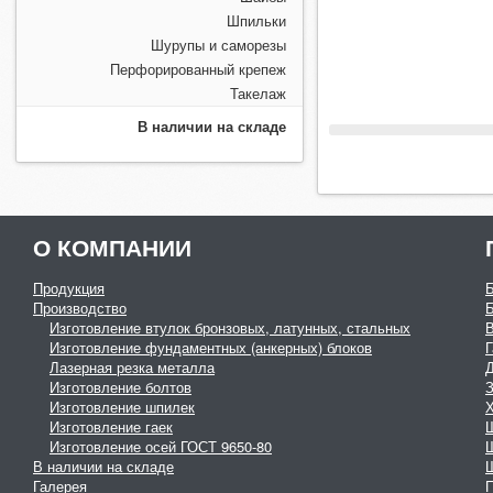
Шпильки
Шурупы и саморезы
Перфорированный крепеж
Такелаж
В наличии на складе
О КОМПАНИИ
Продукция
Производство
Изготовление втулок бронзовых, латунных, стальных
Изготовление фундаментных (анкерных) блоков
Г
Лазерная резка металла
Изготовление болтов
З
Изготовление шпилек
Изготовление гаек
Изготовление осей ГОСТ 9650-80
В наличии на складе
Галерея