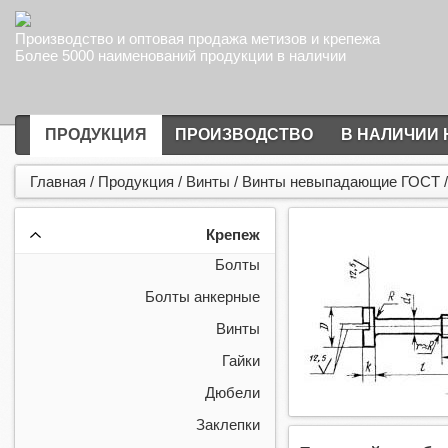
Производство и оптовая продажа метизов и крепежа
Более 5000 наименований продукции в наличии
ПРОДУКЦИЯ
ПРОИЗВОДСТВО
В НАЛИЧИИ 
Главная
/
Продукция
/
Винты
/
Винты невыпадающие ГОСТ
Крепеж
Болты
Болты анкерные
Винты
Гайки
Дюбели
Заклепки