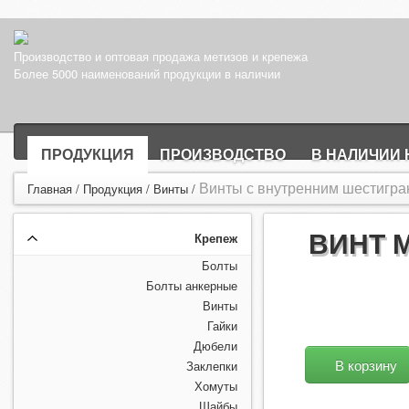
Производство и оптовая продажа метизов и крепежа
Более 5000 наименований продукции в наличии
ПРОДУКЦИЯ
ПРОИЗВОДСТВО
В НАЛИЧИИ 
Винты с внутренним шестигран
Главная
/
Продукция
/
Винты
/
ВИНТ 
Крепеж
Болты
Болты анкерные
Винты
Гайки
Дюбели
В корзину
Заклепки
Хомуты
Шайбы