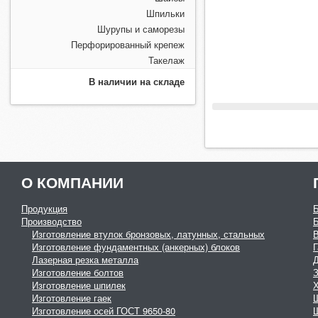
Шпильки
Шурупы и саморезы
Перфорированный крепеж
Такелаж
В наличии на складе
О КОМПАНИИ
Продукция
Производство
Изготовление втулок бронзовых, латунных, стальных
Изготовление фундаментных (анкерных) блоков
Г
Лазерная резка металла
Изготовление болтов
З
Изготовление шпилек
Изготовление гаек
Изготовление осей ГОСТ 9650-80