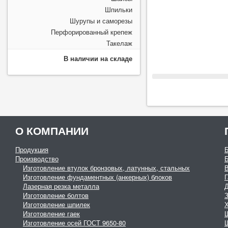
Шпильки
Шурупы и саморезы
Перфорированный крепеж
Такелаж
В наличии на складе
О КОМПАНИИ
Продукция
Производство
Изготовление втулок бронзовых, латунных, стальных
Изготовление фундаментных (анкерных) блоков
Г
Лазерная резка металла
Изготовление болтов
З
Изготовление шпилек
Изготовление гаек
Изготовление осей ГОСТ 9650-80