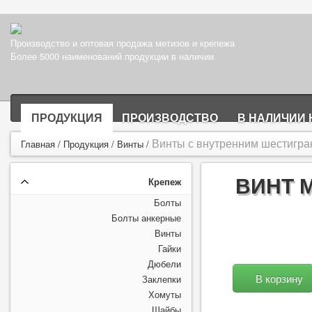
Производство и оптовая продажа метизов и крепежа
Более 5000 наименований продукции в наличии
ПРОДУКЦИЯ
ПРОИЗВОДСТВО
В НАЛИЧИИ 
Винты с внутренним шестигран
Главная
/
Продукция
/
Винты
/
ВИНТ 
Крепеж
Болты
Болты анкерные
Винты
Гайки
Дюбели
В корзину
Заклепки
Хомуты
Шайбы