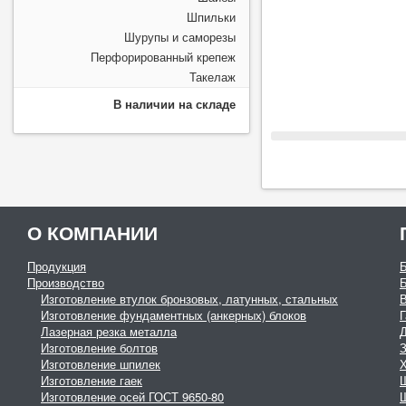
Шпильки
Шурупы и саморезы
Перфорированный крепеж
Такелаж
В наличии на складе
О КОМПАНИИ
Продукция
Производство
Изготовление втулок бронзовых, латунных, стальных
Изготовление фундаментных (анкерных) блоков
Г
Лазерная резка металла
Изготовление болтов
З
Изготовление шпилек
Изготовление гаек
Изготовление осей ГОСТ 9650-80