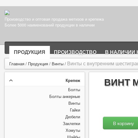
Производство и оптовая продажа метизов и крепежа
Более 5000 наименований продукции в наличии
ПРОДУКЦИЯ
ПРОИЗВОДСТВО
В НАЛИЧИИ 
Винты с внутренним шестигран
Главная
/
Продукция
/
Винты
/
ВИНТ 
Крепеж
Болты
Болты анкерные
Винты
Гайки
Дюбели
В корзину
Заклепки
Хомуты
Шайбы