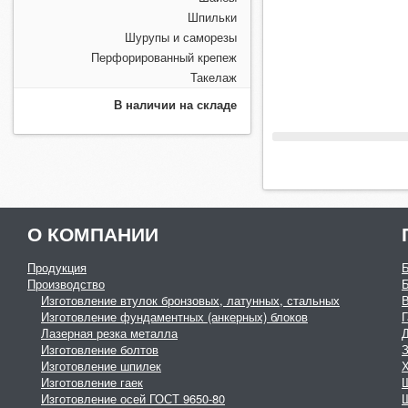
Шпильки
Шурупы и саморезы
Перфорированный крепеж
Такелаж
В наличии на складе
О КОМПАНИИ
Продукция
Производство
Изготовление втулок бронзовых, латунных, стальных
Изготовление фундаментных (анкерных) блоков
Г
Лазерная резка металла
Изготовление болтов
З
Изготовление шпилек
Изготовление гаек
Изготовление осей ГОСТ 9650-80