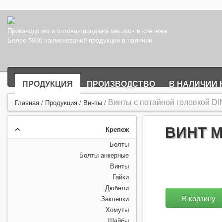
Производство и оптовая продажа метизов и крепежа
Более 5000 наименований продукции в наличии
ПРОДУКЦИЯ
ПРОИЗВОДСТВО
В НАЛИЧИИ 
Винты с потайной головкой DI
Главная
/
Продукция
/
Винты
/
ВИНТ М
Крепеж
Болты
Болты анкерные
Винты
Гайки
Дюбели
В корзину
Заклепки
Хомуты
Шайбы