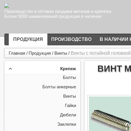
Производство и оптовая продажа метизов и крепежа
Более 5000 наименований продукции в наличии
ПРОДУКЦИЯ
ПРОИЗВОДСТВО
В НАЛИЧИИ 
Главная
/
Продукция
/
Винты
/
Винты с потайной головкой
ВИНТ М
Крепеж
Болты
Болты анкерные
Винты
Гайки
Дюбели
Заклепки