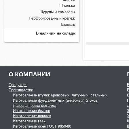
Шпильки
Шурупы и саморезы
Перфорированный крепеж
Такелаж
В наличии на складе
О КОМПАНИИ
Продукция
Производство
Изготовление втулок бронзовых, латунных, стальных
Изготовление фундаментных (анкерных) блоков
Г
Лазерная резка металла
Изготовление болтов
З
Изготовление шпилек
Изготовление гаек
Изготовление осей ГОСТ 9650-80