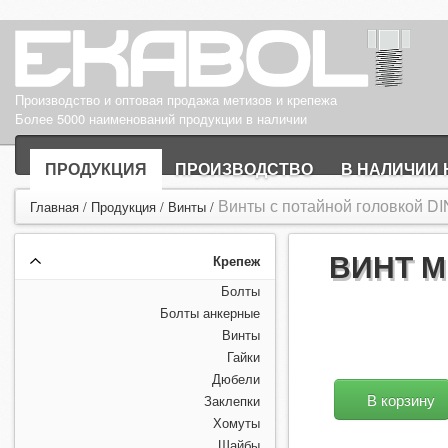
Производство и оптовая продажа метизов и крепежа
Более 5000 наименований продукции в наличии
ПРОДУКЦИЯ
ПРОИЗВОДСТВО
В НАЛИЧИИ 
Винты с потайной головкой DI
Главная
/
Продукция
/
Винты
/
ВИНТ М
Крепеж
Болты
Болты анкерные
Винты
Гайки
Дюбели
В корзину
Заклепки
Хомуты
Шайбы