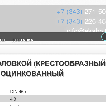
+7 (343)
271-50
+7 (343)
226-45
info@ekabolt
КТЫ
ДОСТАВКА
 ГОЛОВКОЙ (КРЕСТООБРАЗНЫЙ
) ОЦИНКОВАННЫЙ
DIN 965
4.8