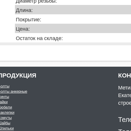
Диаметр резьбы:
Длина:
Покрытие:
Цена:
Остаток на складе:
ПРОДУКЦИЯ
КО
Болты
Мети
Болты анкерные
Екате
Винты
стро
айки
Дюбели
аклепки
Тел
Хомуты
Шайбы
Шпильки