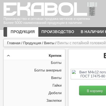
Производство и оптовая продажа метизов и крепежа
Более 5000 наименований продукции в наличии
ПРОДУКЦИЯ
ПРОИЗВОДСТВО
В НАЛИЧИИ 
Главная
/
Продукция
/
Винты
/
Винты c потайной головко
Крепеж
Болты
Болты анкерные
Винты
Гайки
В корзину
Дюбели
Заклепки