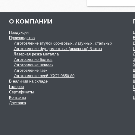
О КОМПАНИИ
Продукция
Производство
Изготовление втулок бронзовых, латунных, стальных
Изготовление фундаментных (анкерных) блоков
Г
Лазерная резка металла
Изготовление болтов
З
Изготовление шпилек
Изготовление гаек
Изготовление осей ГОСТ 9650-80
В наличии на складе
Галерея
Сертификаты
Контакты
В
Доставка