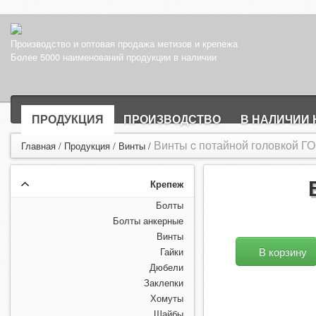
Производство и оптовая продажа метизов и крепежа
Более 5000 наименований продукции в наличии
ПРОДУКЦИЯ
ПРОИЗВОДСТВО
В НАЛИЧИИ 
Винты c потайной головкой Г
Главная
/
Продукция
/
Винты
/
Крепеж
Болты
Болты анкерные
Винты
В корзину
Гайки
Дюбели
Заклепки
Хомуты
Шайбы