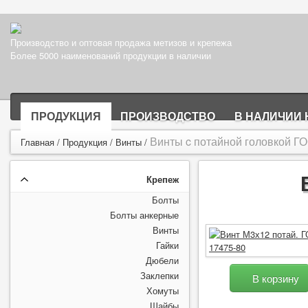
Производство и оптовая продажа метизов и крепежа
Более 5000 наименований продукции в наличии
ПРОДУКЦИЯ
ПРОИЗВОДСТВО
В НАЛИЧИИ 
Винты c потайной головкой Г
Главная
/
Продукция
/
Винты
/
Крепеж
Болты
Болты анкерные
Винты
Гайки
Дюбели
Заклепки
В корзину
Хомуты
Шайбы