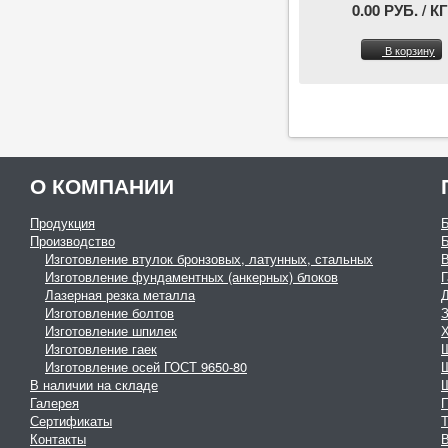
0.00 РУБ. / КГ
В корзину
О КОМПАНИИ
Продукция
Производство
Изготовление втулок бронзовых, латунных, стальных
Изготовление фундаментных (анкерных) блоков
Г
Лазерная резка металла
Изготовление болтов
З
Изготовление шпилек
Изготовление гаек
Изготовление осей ГОСТ 9650-80
В наличии на складе
Галерея
Сертификаты
Контакты
В