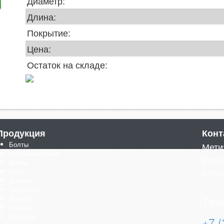
Диаметр:
Длина:
Покрытие:
Цена:
Остаток на складе:
Продукция
Конт
Болты
Мети
Болты анкерные
Екате
Винты
стро
Гайки
Дюбели
Заклепки
Тел
Хомуты
Шайбы
Шпильки
+7 