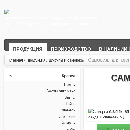
Производство и оптовая продажа метизов и крепежа
Более 5000 наименований продукции в наличии
ПРОДУКЦИЯ
ПРОИЗВОДСТВО
В НАЛИЧИИ 
Саморезы для креп
Главная
/
Продукция
/
Шурупы и саморезы
/
САМ
Крепеж
Болты
Болты анкерные
Винты
Гайки
Дюбели
Заклепки
Хомуты
Шайбы
В корзину