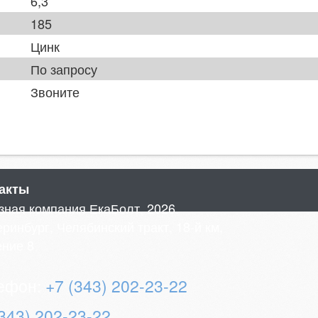
6,3
185
Цинк
По запросу
Звоните
акты
зная компания ЕкаБолт, 2026.
ринбург, Челябинский тракт, 18-й км,
ение 8
ефон:
+7 (343) 202-23-22
(343) 202-23-22