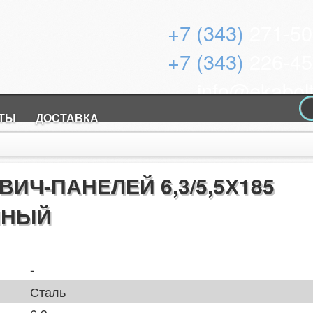
+7 (343)
271-50
+7 (343)
226-45
info@ekabolt
КТЫ
ДОСТАВКА
ИЧ-ПАНЕЛЕЙ 6,3/5,5Х185
ННЫЙ
-
Сталь