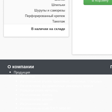
Шпильки
Шурупы и саморезы
Перфорированный крепеж
Такелаж
В наличии на складе
О компании
Продукция
Производство
Изготовление втулок бронзовых, латунных, стальных
Изготовление фундаментных (анкерных) блоков
Лазерная резка металла
Изготовление болтов
Изготовление шпилек
Изготовление гаек
Изготовление осей ГОСТ 9650-80