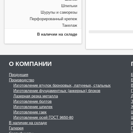
Шпильки
Шурупы и саморезы
Перфорированный крепеж
Такелаж
В наличии на складе
О КОМПАНИИ
Продукция
Производство
Изготовление втулок бронзовых, латунных, стальных
Изготовление фундаментных (анкерных) блоков
Г
Лазерная резка металла
Изготовление болтов
З
Изготовление шпилек
Изготовление гаек
Изготовление осей ГОСТ 9650-80
В наличии на складе
Галерея