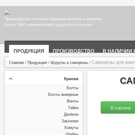
Производство и оптовая продажа метизов и крепежа
Более 5000 наименований продукции в наличии
ПРОДУКЦИЯ
ПРОИЗВОДСТВО
В НАЛИЧИИ 
Саморезы для креп
Главная
/
Продукция
/
Шурупы и саморезы
/
СА
Крепеж
Болты
Болты анкерные
Винты
В корзину
Гайки
Дюбели
Заклепки
Хомуты
Шайбы