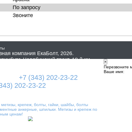
По запросу
Звоните
кты
зная компания ЕкаБолт, 2026.
ринбург, Челябинский тракт, 18-й км,
×
ение 8
Перезвоните 
Ваше имя:
ефон:
+7 (343) 202-23-22
(343) 202-23-22
il:
info@ekabolt.su
 метизы, крепеж, болты, гайки, шайбы, болты
ментные анкерные, шпильки. Метизы и крепеж по
пным ценам!
ижение сайта: