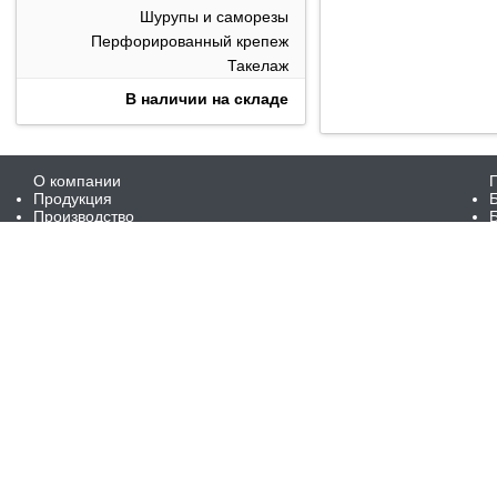
Шурупы и саморезы
Перфорированный крепеж
Такелаж
В наличии на складе
О компании
Продукция
Производство
Изготовление втулок бронзовых, латунных, стальных
Изготовление фундаментных (анкерных) блоков
Лазерная резка металла
Изготовление болтов
Изготовление шпилек
Изготовление гаек
Изготовление осей ГОСТ 9650-80
В наличии на складе
Галерея
Сертификаты
Контакты
Доставка