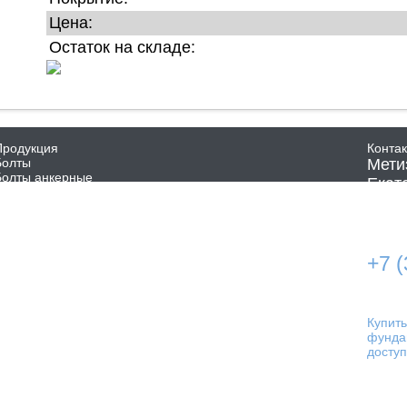
Цена:
Остаток на складе:
Продукция
Конта
Болты
Мети
Болты анкерные
Екате
Винты
стро
Гайки
Дюбели
Тел
Заклепки
Хомуты
+7 
Шайбы
Шпильки
E-ma
Шурупы и саморезы
Перфорированный крепеж
Такелаж
Купить
В наличии на складе
фунда
досту
Продв