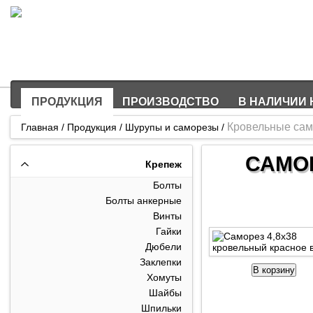
Производство и оптовая продажа метизов и крепежа
Более 5000 наименований продукции в наличии
ПРОДУКЦИЯ
ПРОИЗВОДСТВО
В НАЛИЧИИ 
Кровельные сам
Главная
/
Продукция
/
Шурупы и саморезы
/
САМО
Крепеж
Болты
Болты анкерные
Винты
Гайки
Дюбели
Заклепки
В корзину
Хомуты
Шайбы
Шпильки