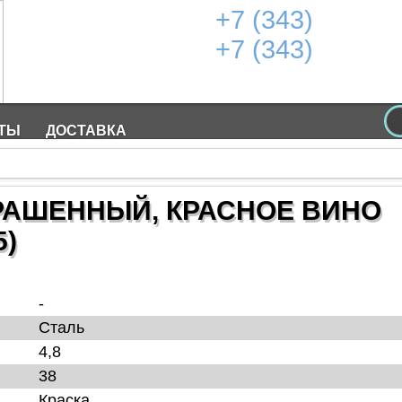
+7 (343)
271-50
+7 (343)
226-45
info@ekabolt
КТЫ
ДОСТАВКА
РАШЕННЫЙ, КРАСНОЕ ВИНО
5)
-
Сталь
4,8
38
Краска