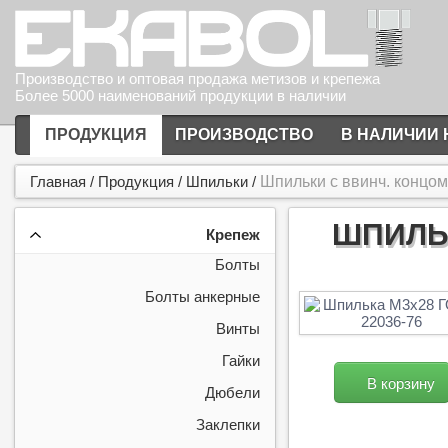
Производство и оптовая продажа метизов и крепежа
Более 5000 наименований продукции в наличии
ПРОДУКЦИЯ
ПРОИЗВОДСТВО
В НАЛИЧИИ 
Главная
/
Продукция
/
Шпильки
/
Шпильки с ввинч. концо
ШПИЛЬК
Крепеж
Болты
Болты анкерные
Винты
Гайки
В корзину
Дюбели
Заклепки