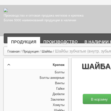
Производство и оптовая продажа метизов и крепежа
Более 5000 наименований продукции в наличии
ПРОДУКЦИЯ
ПРОИЗВОДСТВО
В НАЛИЧИИ 
Шайбы зубчатые (внутр. зубья
Главная
/
Продукция
/
Шайбы
/
ШАЙБА 
Крепеж
Болты
Болты анкерные
Винты
Гайки
Дюбели
В корзину
Заклепки
Хомуты
Шайбы