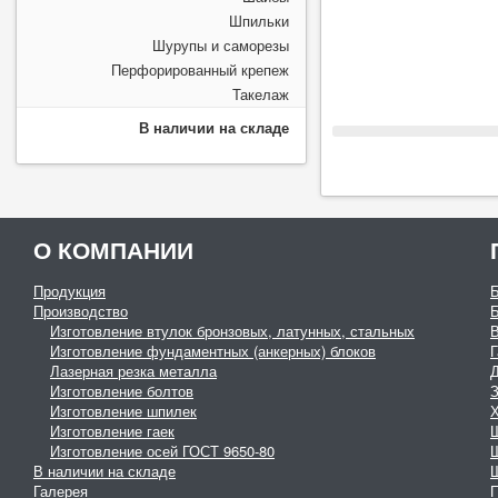
Шпильки
Шурупы и саморезы
Перфорированный крепеж
Такелаж
В наличии на складе
О КОМПАНИИ
Продукция
Производство
Изготовление втулок бронзовых, латунных, стальных
Изготовление фундаментных (анкерных) блоков
Г
Лазерная резка металла
Изготовление болтов
З
Изготовление шпилек
Изготовление гаек
Изготовление осей ГОСТ 9650-80
В наличии на складе
Галерея