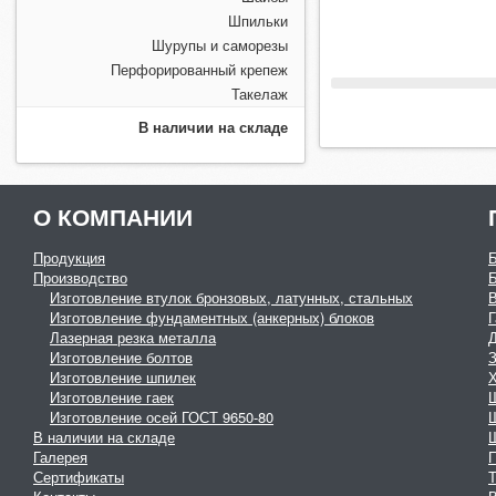
Шпильки
Шурупы и саморезы
Перфорированный крепеж
Такелаж
В наличии на складе
О КОМПАНИИ
Продукция
Производство
Изготовление втулок бронзовых, латунных, стальных
Изготовление фундаментных (анкерных) блоков
Г
Лазерная резка металла
Изготовление болтов
З
Изготовление шпилек
Изготовление гаек
Изготовление осей ГОСТ 9650-80
В наличии на складе
Галерея
Сертификаты