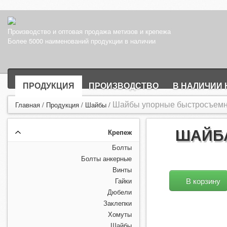
Производство и оптовая продажа метизов и крепежа
Более 5000 наименований продукции в наличии
ПРОДУКЦИЯ
ПРОИЗВОДСТВО
В НАЛИЧИИ 
Шайбы упорные быстросъемны
Главная
/
Продукция
/
Шайбы
/
ШАЙБА
Крепеж
Болты
Болты анкерные
Винты
В корзину
Гайки
Дюбели
Заклепки
Хомуты
Шайбы