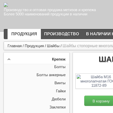
Производство и оптовая продажа метизов и крепежа
Более 5000 наименований продукции в наличии
ПРОДУКЦИЯ
ПРОИЗВОДСТВО
В НАЛИЧИИ 
Главная
/
Продукция
/
Шайбы
/
Шайбы стопорные многол
ШАЙ
Крепеж
Болты
Болты анкерные
Винты
Гайки
Дюбели
В корзину
Заклепки