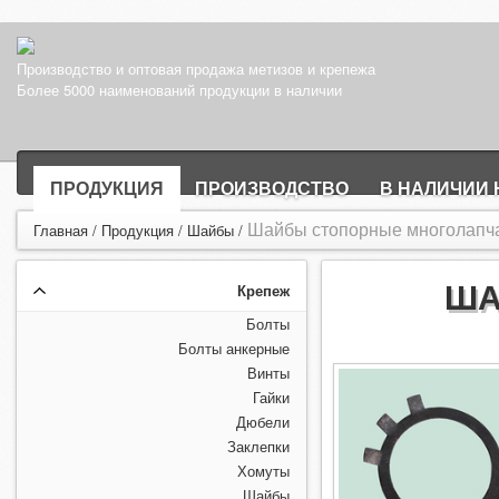
Производство и оптовая продажа метизов и крепежа
Более 5000 наименований продукции в наличии
ПРОДУКЦИЯ
ПРОИЗВОДСТВО
В НАЛИЧИИ 
Шайбы стопорные многолапч
Главная
/
Продукция
/
Шайбы
/
ША
Крепеж
Болты
Болты анкерные
Винты
Гайки
Дюбели
Заклепки
Хомуты
Шайбы