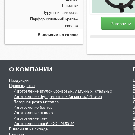
Шпильки
Шурупы и саморезы
Перфорированный крепеж
В корзину
Такелаж
В наличии на складе
О КОМПАНИИ
Продукция
Производство
Изготовление втулок бронзовых, латунных, стальных
Изготовление фундаментных (анкерных) блоков
Г
Лазерная резка металла
Изготовление болтов
З
Изготовление шпилек
Изготовление гаек
Изготовление осей ГОСТ 9650-80
В наличии на складе
Галерея