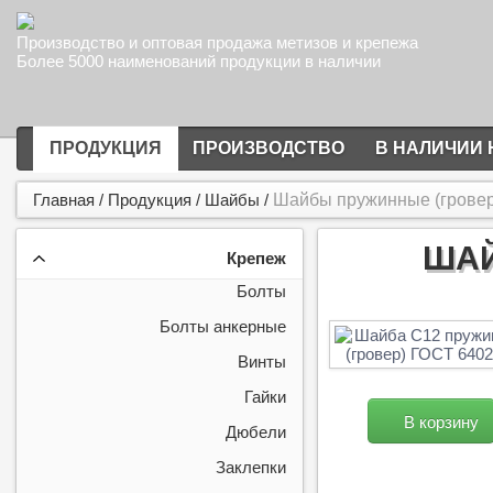
Производство и оптовая продажа метизов и крепежа
Более 5000 наименований продукции в наличии
ПРОДУКЦИЯ
ПРОИЗВОДСТВО
В НАЛИЧИИ 
Главная
/
Продукция
/
Шайбы
/
Шайбы пружинные (гровер)
ШАЙ
Крепеж
Болты
Болты анкерные
Винты
Гайки
В корзину
Дюбели
Заклепки