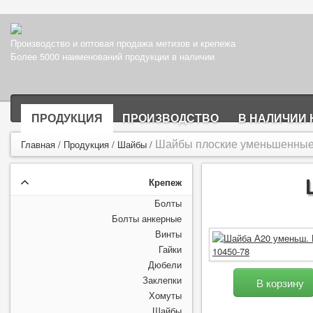
Производство и оптовая продажа метизов и крепежа
Более 5000 наименований продукции в наличии
ПРОДУКЦИЯ
ПРОИЗВОДСТВО
В НАЛИЧИИ 
Шайбы плоские уменьшенные 
Главная
/
Продукция
/
Шайбы
/
Крепеж
Болты
Болты анкерные
Винты
Гайки
Дюбели
Заклепки
В корзину
Хомуты
Шайбы