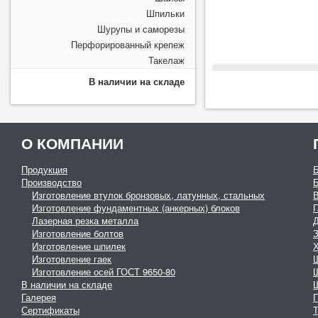
Шпильки
Шурупы и саморезы
Перфорированный крепеж
Такелаж
В наличии на складе
О КОМПАНИИ
Продукция
Производство
Изготовление втулок бронзовых, латунных, стальных
Изготовление фундаментных (анкерных) блоков
Г
Лазерная резка металла
Изготовление болтов
З
Изготовление шпилек
Изготовление гаек
Изготовление осей ГОСТ 9650-80
В наличии на складе
Галерея
Сертификаты