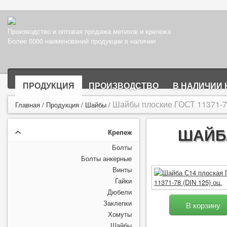
Производство и оптовая продажа метизов и крепежа
Более 5000 наименований продукции в наличии
ПРОДУКЦИЯ
ПРОИЗВОДСТВО
В НАЛИЧИИ 
Шайбы плоские ГОСТ 11371-78
Главная
/
Продукция
/
Шайбы
/
ШАЙБА
Крепеж
Болты
Болты анкерные
Винты
Гайки
Дюбели
Заклепки
В корзину
Хомуты
Шайбы