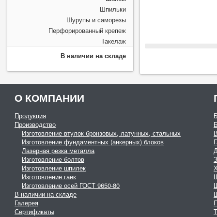
Шпильки
Шурупы и саморезы
Перфорированный крепеж
Такелаж
В наличии на складе
О КОМПАНИИ
Продукция
Производство
Изготовление втулок бронзовых, латунных, стальных
Изготовление фундаментных (анкерных) блоков
Г
Лазерная резка металла
Изготовление болтов
З
Изготовление шпилек
Изготовление гаек
Изготовление осей ГОСТ 9650-80
В наличии на складе
Галерея
Сертификаты