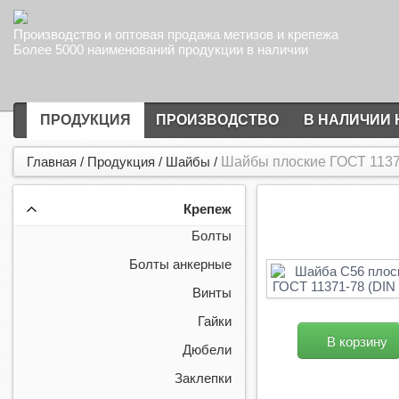
Производство и оптовая продажа метизов и крепежа
Более 5000 наименований продукции в наличии
ПРОДУКЦИЯ
ПРОИЗВОДСТВО
В НАЛИЧИИ 
Главная
/
Продукция
/
Шайбы
/
Шайбы плоские ГОСТ 11371
Крепеж
Болты
Болты анкерные
Винты
Гайки
В корзину
Дюбели
Заклепки