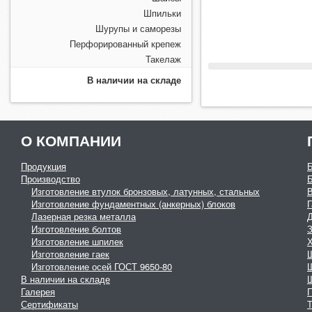
Шпильки
Шурупы и саморезы
Перфорированный крепеж
Такелаж
В наличии на складе
О КОМПАНИИ
Продукция
Производство
Изготовление втулок бронзовых, латунных, стальных
Изготовление фундаментных (анкерных) блоков
Г
Лазерная резка металла
Изготовление болтов
З
Изготовление шпилек
Изготовление гаек
Изготовление осей ГОСТ 9650-80
В наличии на складе
Галерея
Сертификаты