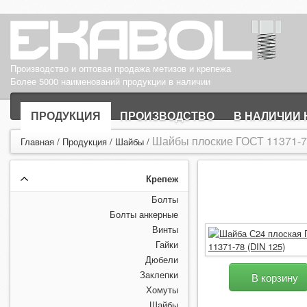
Производство и оптовая продажа метизов и крепежа
Более 5000 наименований продукции в наличии
ПРОДУКЦИЯ
ПРОИЗВОДСТВО
В НАЛИЧИИ 
Шайбы плоские ГОСТ 11371-78
Главная
/
Продукция
/
Шайбы
/
Крепеж
Болты
Болты анкерные
Винты
Гайки
Дюбели
Заклепки
В корзину
Хомуты
Шайбы