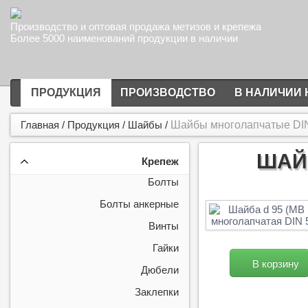
Производство и оптовая продажа метизов и крепежа
Более 5000 наименований продукции в наличии
ПРОДУКЦИЯ
ПРОИЗВОДСТВО
В НАЛИЧИИ 
Главная
/
Продукция
/
Шайбы
/
Шайбы многолапчатые DI
ШАЙБ
Крепеж
Болты
Болты анкерные
Винты
Гайки
В корзину
Дюбели
Заклепки