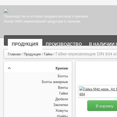
Производство и оптовая продажа метизов и крепежа
Более 5000 наименований продукции в наличии
ПРОДУКЦИЯ
ПРОИЗВОДСТВО
В НАЛИЧИИ 
Гайки нержавеющие DIN 934 из
Главная
/
Продукция
/
Гайки
/
Крепеж
Болты
Болты анкерные
Винты
Гайки
Дюбели
Заклепки
В корзину
Хомуты
Шайбы