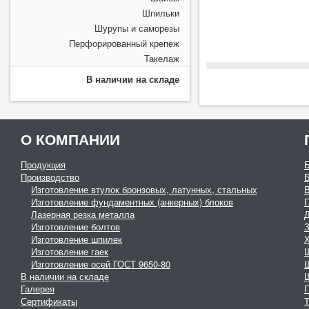
Шпильки
Шурупы и саморезы
Перфорированный крепеж
Такелаж
В наличии на складе
О КОМПАНИИ
Продукция
Производство
Изготовление втулок бронзовых, латунных, стальных
Изготовление фундаментных (анкерных) блоков
Г
Лазерная резка металла
Изготовление болтов
З
Изготовление шпилек
Изготовление гаек
Изготовление осей ГОСТ 9650-80
В наличии на складе
Галерея
Сертификаты