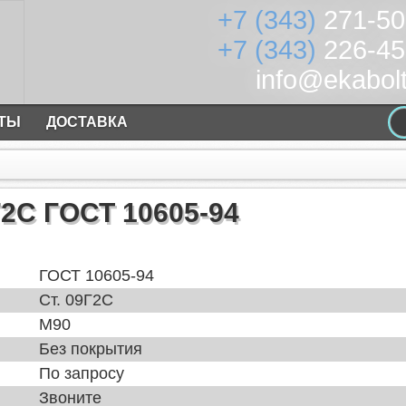
+7 (343)
271-50
+7 (343)
226-45
info@ekabolt
КТЫ
ДОСТАВКА
2С ГОСТ 10605-94
ГОСТ 10605-94
Ст. 09Г2С
М90
Без покрытия
По запросу
Звоните