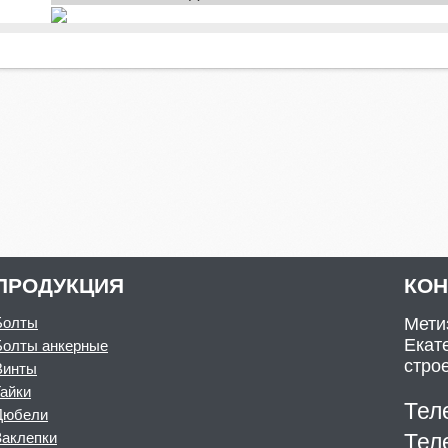
ПРОДУКЦИЯ
КО
Болты
Мети
Екате
Болты анкерные
стро
Винты
Гайки
Тел
Дюбели
Заклепки
Тел