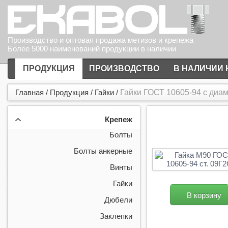
Производство и оптовая продажа метизов и крепежа
Более 5000 наименований продукции в наличии
ПРОДУКЦИЯ
ПРОИЗВОДСТВО
В НАЛИЧИИ 
Главная
/
Продукция
/
Гайки
/
Гайки ГОСТ 10605-94 с диа
Крепеж
Болты
Болты анкерные
Винты
Гайки
В корзину
Дюбели
Заклепки