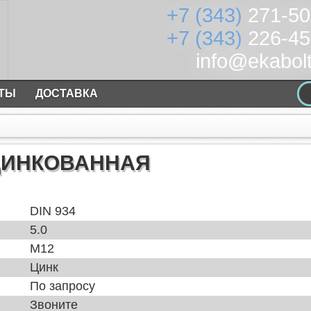
+7 (343)
271-50
+7 (343)
226-45
info@ekabolt
КТЫ
ДОСТАВКА
ОЦИНКОВАННАЯ
DIN 934
5.0
М12
Цинк
По запросу
Звоните