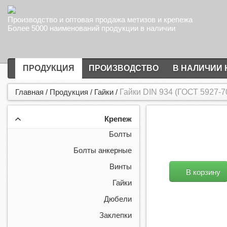
Производство и оптовая продажа метизов и крепежа
Более 5000 наименований продукции в наличии
ПРОДУКЦИЯ
ПРОИЗВОДСТВО
В НАЛИЧИИ 
Главная
/
Продукция
/
Гайки
/
Гайки DIN 934 (ГОСТ 5927-70) 
Крепеж
Болты
Болты анкерные
Винты
В корзину
Гайки
Дюбели
Заклепки