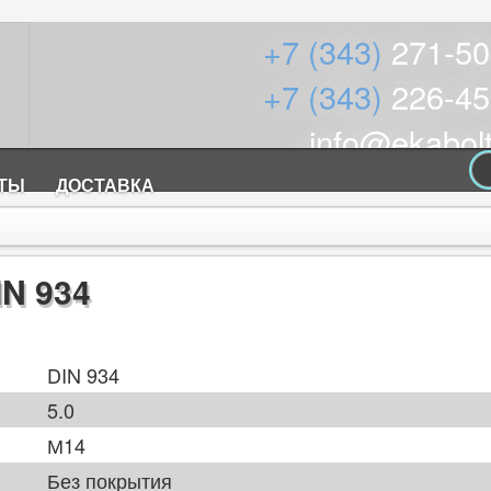
+7 (343)
271-50
+7 (343)
226-45
info@ekabolt
КТЫ
ДОСТАВКА
N 934
DIN 934
5.0
М14
Без покрытия