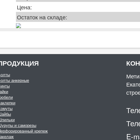
Цена:
Остаток на складе:
ПРОДУКЦИЯ
КО
Болты
Мети
Болты анкерные
Екате
Винты
стро
айки
Дюбели
аклепки
Тел
Хомуты
Шайбы
Шпильки
Тел
Шурупы и саморезы
Перфорированный крепеж
E-ma
Такелаж