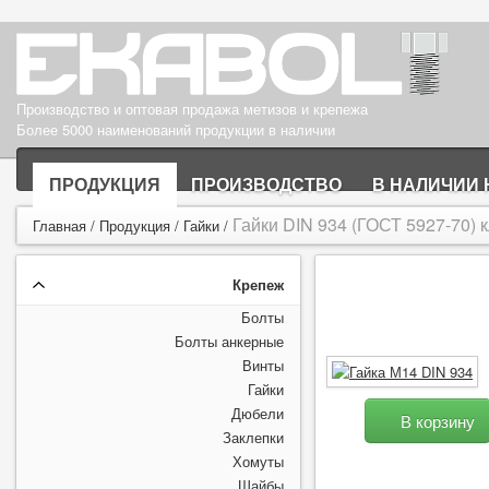
Производство и оптовая продажа метизов и крепежа
Более 5000 наименований продукции в наличии
ПРОДУКЦИЯ
ПРОИЗВОДСТВО
В НАЛИЧИИ 
Гайки DIN 934 (ГОСТ 5927-70) кл.
Главная
/
Продукция
/
Гайки
/
Крепеж
Болты
Болты анкерные
Винты
Гайки
Дюбели
В корзину
Заклепки
Хомуты
Шайбы