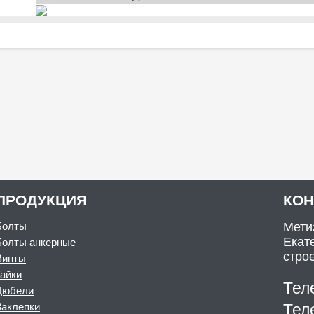
ПРОДУКЦИЯ
КО
Болты
Мети
Екате
Болты анкерные
стро
Винты
Гайки
Тел
Дюбели
Заклепки
Тел