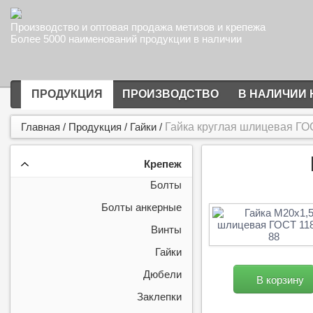
Производство и оптовая продажа метизов и крепежа
Более 5000 наименований продукции в наличии
ПРОДУКЦИЯ
ПРОИЗВОДСТВО
В НАЛИЧИИ 
Главная
/
Продукция
/
Гайки
/
Гайка круглая шлицевая ГО
Крепеж
Болты
Болты анкерные
Винты
Гайки
Дюбели
В корзину
Заклепки