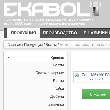
Производство и оптовая продажа метизов и крепежа
Более 5000 наименований продукции в наличии
ПРОДУКЦИЯ
ПРОИЗВОДСТВО
В НАЛИЧИИ 
Главная
/
Продукция
/
Болты
/
Болты нестандартной длин
Крепеж
Болты
Болты анкерные
Винты
Гайки
В корзину
Дюбели
Заклепки