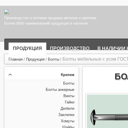
Производство и оптовая продажа метизов и крепежа
Более 5000 наименований продукции в наличии
ПРОДУКЦИЯ
ПРОИЗВОДСТВО
В НАЛИЧИИ 
Болты мебельные с усом ГОСТ
Главная
/
Продукция
/
Болты
/
БО
Крепеж
Болты
Болты анкерные
Винты
Гайки
Дюбели
Заклепки
Хомуты
Шайбы