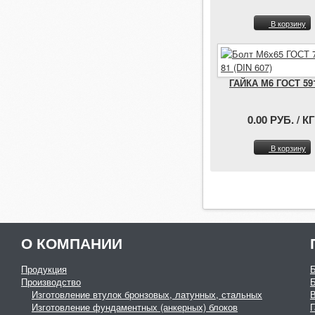
В корзину
ГАЙКА М6 ГОСТ 59
0.00 РУБ. / КГ
В корзину
О КОМПАНИИ
Продукция
Производство
Изготовление втулок бронзовых, латунных, стальных
Изготовление фундаментных (анкерных) блоков
Г